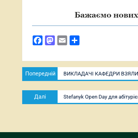
Facebook
Mastodon
Email
Поділитися
Навігація
Попередній
Попередній
ВИКЛАДАЧІ КАФЕДРИ ВЗЯЛИ 
записів
запис:
Наступний
Далі
Stefanyk Open Day для абітурі
запис: