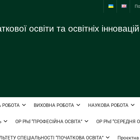
По
кової освіти та освітніх інновацій
 РОБОТА
ВИХОВНА РОБОТА
НАУКОВА РОБОТА
Ь
ОР Phd “ПРОФЕСІЙНА ОСВІТА”
ОР Phd “СЕРЕДНЯ О
ЬТЕТУ СПЕЦІАЛЬНОСТІ “ПОЧАТКОВА ОСВІТА”
Проєктна 