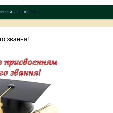
оєнням вченого звання!
го звання!