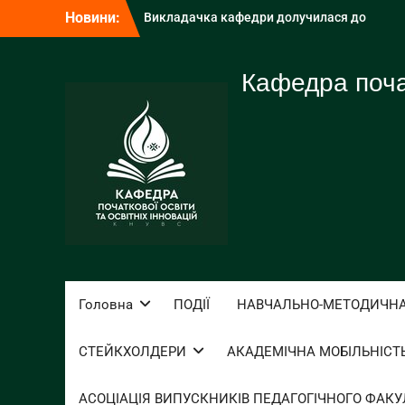
Перейти
Новини:
Викладачка кафедри долучилася до
до
презентації результатів
вмісту
загальнодержавного моніторингового
дослідження якості освіти
Кафедра почат
ПРОФЕСОРКА КАФЕДРИ – СЕРЕД
ПЕРЕМОЖЦІВ ПРЕСТИЖНОЇ НАГОРОДИ
«BEST PAPER AWARD» НА
МІЖНАРОДНІЙ КОНФЕРЕНЦІЇ У
ФЛОРЕНЦІЇ
Кафедра початкової освіти та освітніх
інновацій взяла участь у
профорієнтаційній зустрічі у СОК
«Смерічка»
Головна
ПОДІЇ
НАВЧАЛЬНО-МЕТОДИЧНА
СТЕЙКХОЛДЕРИ
АКАДЕМІЧНА МОБІЛЬНІСТ
АСОЦІАЦІЯ ВИПУСКНИКІВ ПЕДАГОГІЧНОГО ФАКУЛ