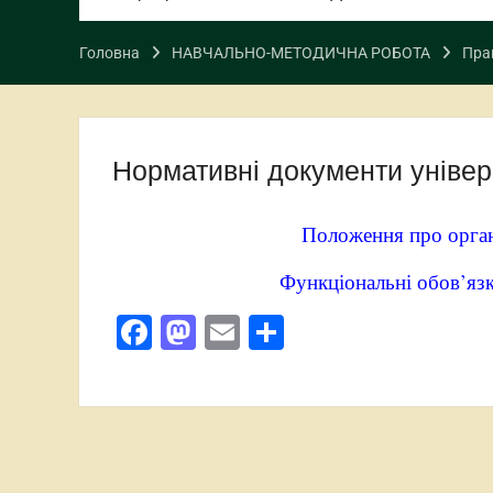
Головна
НАВЧАЛЬНО-МЕТОДИЧНА РОБОТА
Пра
Нормативні документи універ
П
оложення про орган
Функціональні обов’язк
Facebook
Mastodon
Email
Поділитися