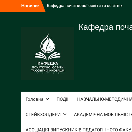
Перейти
Новини:
Кафедра початкової освіти та освітніх
до
інновацій взяла участь у
вмісту
профорієнтаційній зустрічі у СОК
«Смерічка»
Кафедра почат
Викладачка кафедри долучилася до
презентації результатів
загальнодержавного моніторингового
дослідження якості освіти
Крок до системної підтримки
українського шкільництва за кордоном
Головна
ПОДІЇ
НАВЧАЛЬНО-МЕТОДИЧНА
СТЕЙКХОЛДЕРИ
АКАДЕМІЧНА МОБІЛЬНІСТ
АСОЦІАЦІЯ ВИПУСКНИКІВ ПЕДАГОГІЧНОГО ФАКУЛ