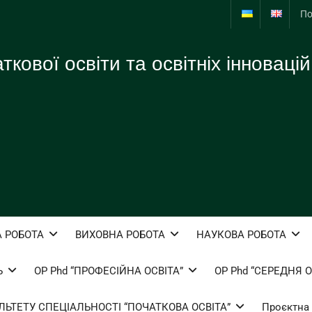
По
кової освіти та освітніх інновацій
 РОБОТА
ВИХОВНА РОБОТА
НАУКОВА РОБОТА
Ь
ОР Phd “ПРОФЕСІЙНА ОСВІТА”
ОР Phd “СЕРЕДНЯ О
ЬТЕТУ СПЕЦІАЛЬНОСТІ “ПОЧАТКОВА ОСВІТА”
Проєктна 