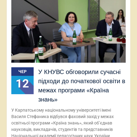
У КНУВС обговорили сучасні
ЧЕР
12
підходи до початкової освіти в
межах програми «Країна
знань»
У Карпатському національному університеті імені
Василя Стефаника відбувся фаховий захід у межах
освітньої програми «Країна знань», який об’єднав
науковців, викладачів, студентів та представників
Національної академії педагогічних наук України.