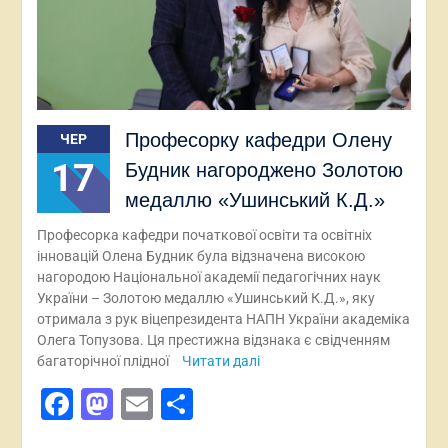
Професорку кафедри Олену
ЧЕР
17
Будник нагороджено Золотою
медаллю «Ушинський К.Д.»
Професорка кафедри початкової освіти та освітніх
інновацій Олена Будник була відзначена високою
нагородою Національної академії педагогічних наук
України – Золотою медаллю «Ушинський К.Д.», яку
отримала з рук віцепрезидента НАПН України академіка
Олега Топузова. Ця престижна відзнака є свідченням
багаторічної плідної
Читати далі
Facebook
Mastodon
Email
Поділитися