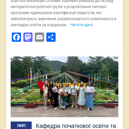
освітніх інновацій Соломія Ушневич увійшла до складу
авторитетної робочої групи з розроблення типової
програми підвищення кваліфікації педагогів, які
забезпечують вивчення українознавчого компонента в
закладах освіти за кордоном
Читати далі
Facebook
Mastodon
Email
Поділитися
Кафедра початкової освіти та
ЛИП