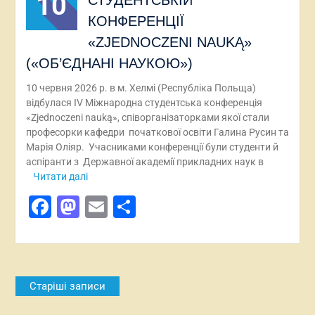
10
СТУДЕНТСЬКІЙ
КОНФЕРЕНЦІЇ
«ZJEDNOCZENI NAUKĄ»
(«ОБ’ЄДНАНІ НАУКОЮ»)
10 червня 2026 р. в м. Хелмі (Республіка Польща)
відбулася IV Міжнародна студентська конференція
«Zjednoczeni nauką», співорганізаторками якої стали
професорки кафедри початкової освіти Галина Русин та
Марія Оліяр. Учасниками конференції були студенти й
аспіранти з Державної академії прикладних наук в
Читати далі
Facebook
Mastodon
Email
Поділитися
Навігація
Старіші записи
за