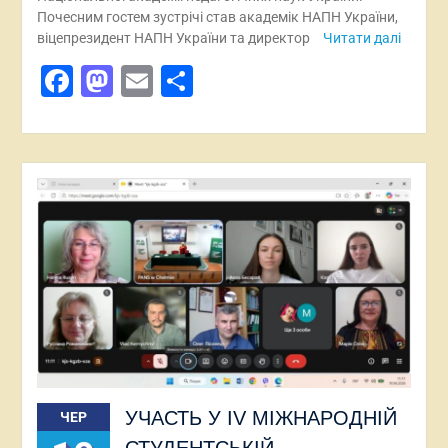
Почесним гостем зустрічі став академік НАПН України,
віцепрезидент НАПН України та директор
Читати далі
Facebook
Mastodon
Email
Поділитися
УЧАСТЬ У IV МІЖНАРОДНІЙ
ЧЕР