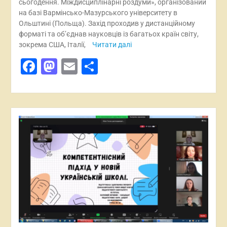
сьогодення. Міждисциплінарні роздуми», організований
на базі Вармінсько-Мазурського університету в
Ольштині (Польща). Захід проходив у дистанційному
форматі та об’єднав науковців із багатьох країн світу,
зокрема США, Італії,
Читати далі
Facebook
Mastodon
Email
Поділитися